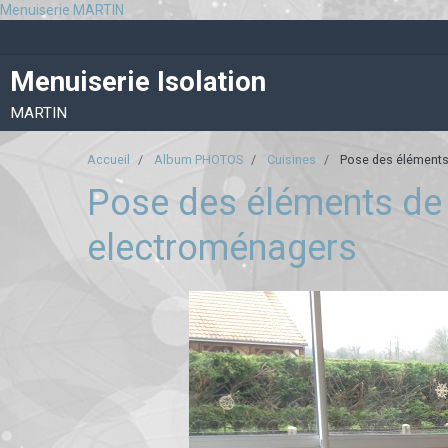
Menuiserie MARTIN
Menuiserie Isolation
MARTIN
Accueil
Album PHOTOS
Cuisines
Pose des éléments d
Pose des éléments de c
electroménagers